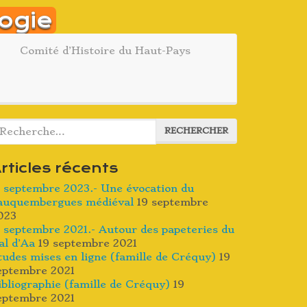
ogie
Comité d’Histoire du Haut-Pays
echercher :
RECHERCHER
rticles récents
7 septembre 2023.- Une évocation du
auquembergues médiéval
19 septembre
023
7 septembre 2021.- Autour des papeteries du
al d’Aa
19 septembre 2021
tudes mises en ligne (famille de Créquy)
19
eptembre 2021
ibliographie (famille de Créquy)
19
eptembre 2021