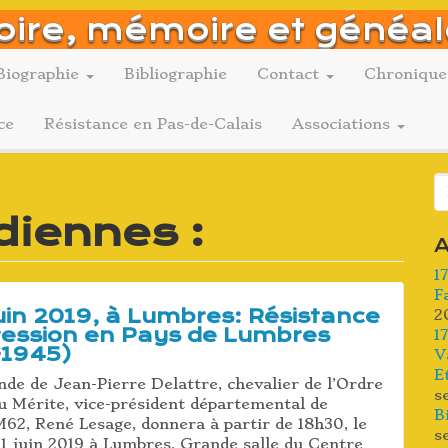
oire, mémoire et généal
Biographie
Bibliographie
Contact
Chronique
ce
Résistance en Pas-de-Calais
Associations
R
diennes :
A
1
F
juin 2019, à Lumbres: Résistance
2
ression en Pays de Lumbres
1
-1945)
V
E
de de Jean-Pierre Delattre, chevalier de l’Ordre
s
u Mérite, vice-président départemental de
B
2, René Lesage, donnera à partir de 18h30, le
s
21 juin 2019 à Lumbres, Grande salle du Centre