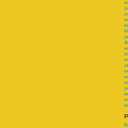
a
j
j
m
m
f
j
d
a
j
a
j
n
o
s
j
m
a
m
B