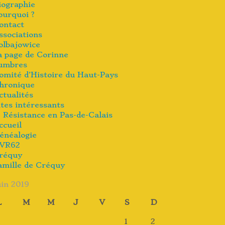
iographie
ourquoi ?
ontact
ssociations
olbajowice
a page de Corinne
umbres
omité d’Histoire du Haut-Pays
hronique
ctualités
ites intéressants
Résistance en Pas-de-Calais
ccueil
énéalogie
VR62
réquy
amille de Créquy
uin 2019
L
M
M
J
V
S
D
1
2