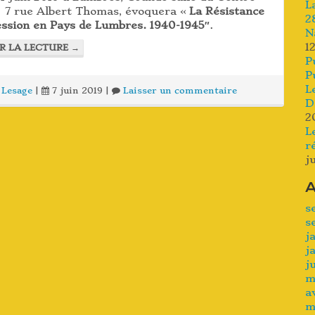
L
l, 7 rue Albert Thomas, évoquera «
La Résistance
2
ession en Pays de Lumbres. 1940-1945″
.
N
1
R LA LECTURE
→
P
P
L
 Lesage
|
7 juin 2019
|
Laisser un commentaire
D
2
L
r
j
A
s
s
j
j
j
m
a
m