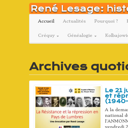
Aller
René Lesage: hist
au
contenu
Accueil
Actualités
Pourquoi ?
Créquy
Généalogie
Kolbajowi
Archives quoti
Le 21 
et rép
(1940
A la deman
national d
l’ANMONM6
vendredi 