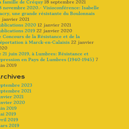
a famille de Créquy
18 septembre 2021
8 novembre 2020.- Visioconférence: Isabelle
acry, une grande résistante du Boulonnais
2 janvier 2021
ublications 2020
12 janvier 2021
ublications 2019
22 janvier 2020
e Concours de la Résistance et de la
éportation à Marck-en-Calaisis
22 janvier
020
e 21 juin 2019, à Lumbres: Résistance et
épression en Pays de Lumbres (1940-1945)
7
uin 2019
rchives
eptembre 2023
eptembre 2021
anvier 2021
anvier 2020
uin 2019
ai 2019
vril 2019
ars 2019