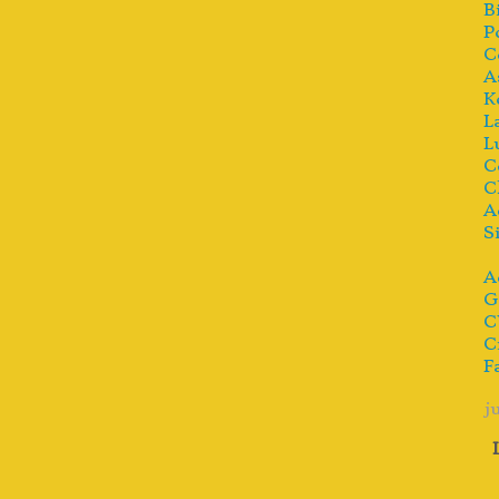
B
P
C
A
K
L
L
C
C
A
S
A
G
C
C
F
j