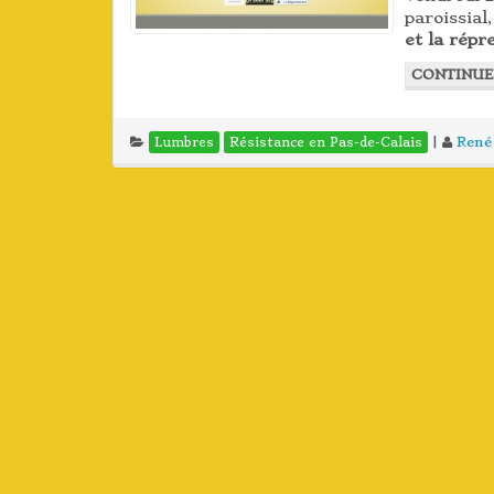
paroissia
et la répr
CONTINUE
|
René
Lumbres
Résistance en Pas-de-Calais