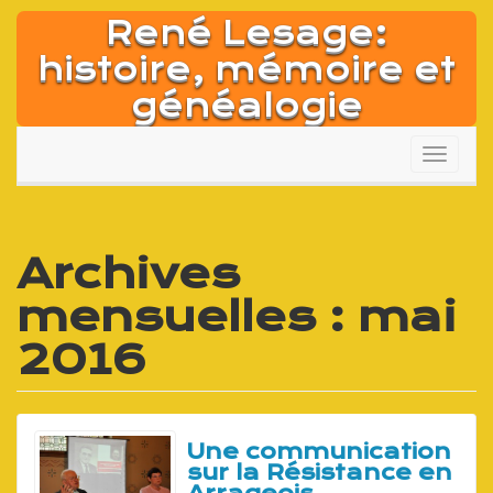
Aller
René Lesage:
au
contenu
histoire, mémoire et
généalogie
Affich
la
naviga
Archives
mensuelles : mai
2016
Une communication
sur la Résistance en