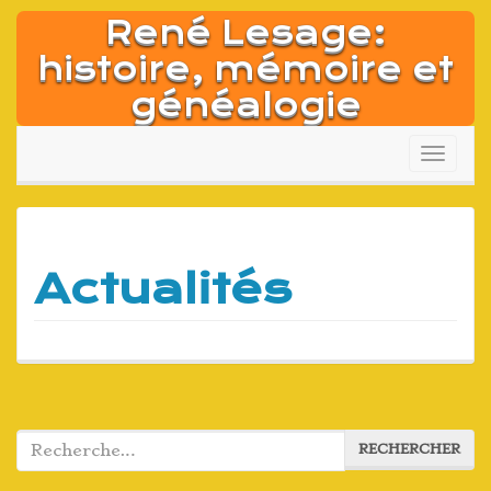
Aller
René Lesage:
au
contenu
histoire, mémoire et
généalogie
Affich
la
naviga
Actualités
Rechercher :
RECHERCHER