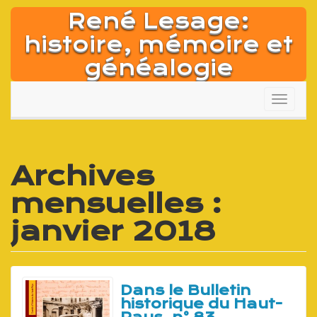
Aller
René Lesage:
au
contenu
histoire, mémoire et
généalogie
Affich
la
naviga
Archives
mensuelles :
janvier 2018
Dans le Bulletin
historique du Haut-