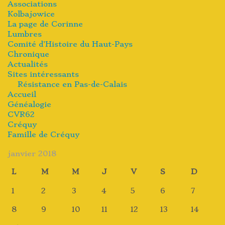
Associations
Kolbajowice
La page de Corinne
Lumbres
Comité d’Histoire du Haut-Pays
Chronique
Actualités
Sites intéressants
Résistance en Pas-de-Calais
Accueil
Généalogie
CVR62
Créquy
Famille de Créquy
janvier 2018
L
M
M
J
V
S
D
1
2
3
4
5
6
7
8
9
10
11
12
13
14