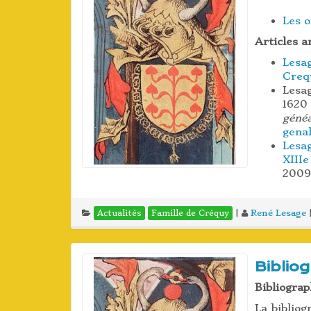
Les o
Articles a
Lesag
Creq
Lesa
1620
géné
gena
Lesa
XIIIe
200
|
René Lesage
Actualités
Famille de Créquy
Biblio
Bibliograp
La bibliogr