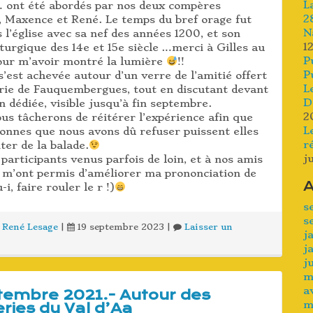
L
… ont été abordés par nos deux compères
2
, Maxence et René. Le temps du bref orage fut
N
 l’église avec sa nef des années 1200, et son
1
iturgique des 14e et 15e siècle …merci à Gilles au
P
our m’avoir montré la lumière
!!
P
s’est achevée autour d’un verre de l’amitié offert
L
irie de Fauquembergues, tout en discutant devant
D
on dédiée, visible jusqu’à fin septembre.
2
us tâcherons de réitérer l’expérience afin que
L
sonnes que nous avons dû refuser puissent elles
r
iter de la balade.
j
participants venus parfois de loin, et à nos amis
i m’ont permis d’améliorer ma prononciation de
A
i, faire rouler le r !)
s
s
René Lesage
|
19 septembre 2023
|
Laisser un
j
j
j
m
a
tembre 2021.- Autour des
m
ries du Val d’Aa