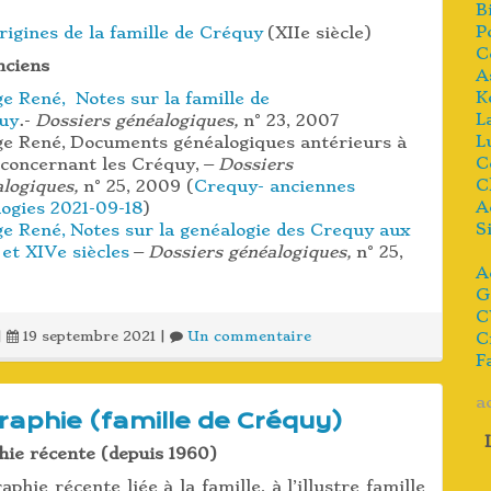
B
P
rigines de la famille de Créquy
(XIIe siècle)
C
nciens
A
K
e René, Notes sur la famille de
L
uy
.-
Dossiers généalogiques,
n° 23, 2007
L
ge René, Documents généalogiques antérieurs à
C
 concernant les Créquy, –
Dossiers
C
alogiques,
n° 25, 2009 (
Crequy- anciennes
A
logies 2021-09-18
)
S
ge René, Notes sur la genéalogie des Crequy aux
 et XIVe siècles
–
Dossiers généalogiques,
n° 25,
A
9
G
C
|
19 septembre 2021
|
Un commentaire
C
F
a
graphie (famille de Créquy)
hie récente (depuis 1960)
aphie récente liée à la famille, à l’illustre famille