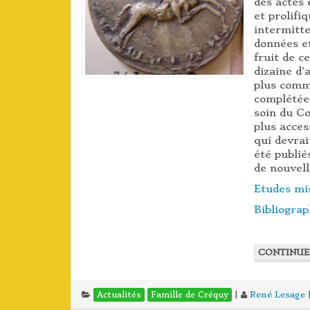
des actes 
et prolif
intermitte
données et
fruit de c
dizaine d’
plus commo
complétée 
soin du Co
plus acces
qui devrai
été publié
de nouvell
Etudes mi
Bibliograp
CONTINUE
|
René Lesage
Actualités
Famille de Créquy