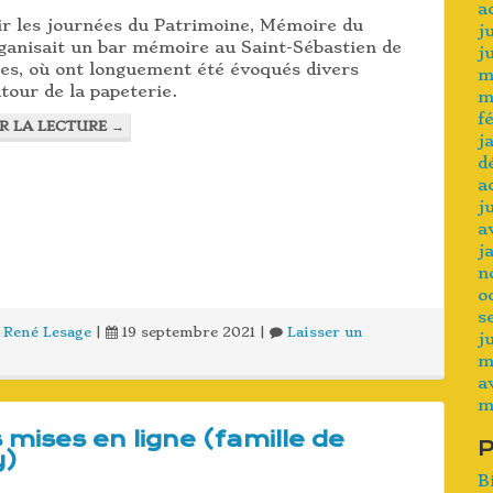
a
ir les journées du Patrimoine, Mémoire du
j
rganisait un bar mémoire au Saint-Sébastien de
j
es, où ont longuement été évoqués divers
m
our de la papeterie.
m
f
R LA LECTURE
→
j
d
a
j
a
j
n
o
s
René Lesage
|
19 septembre 2021
|
Laisser un
j
m
a
m
 mises en ligne (famille de
y)
B