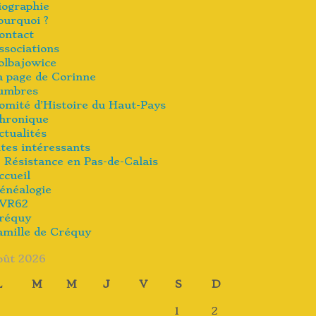
iographie
ourquoi ?
ontact
ssociations
olbajowice
a page de Corinne
umbres
omité d’Histoire du Haut-Pays
hronique
ctualités
ites intéressants
Résistance en Pas-de-Calais
ccueil
énéalogie
VR62
réquy
amille de Créquy
oût 2026
L
M
M
J
V
S
D
1
2