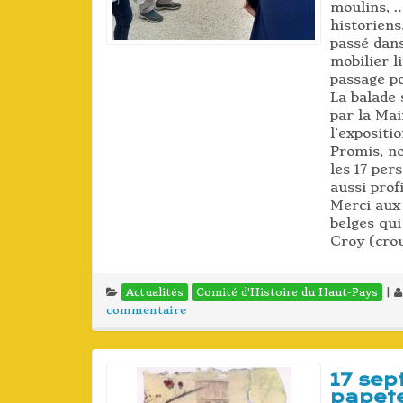
moulins, 
historiens
passé dans
mobilier l
passage p
La balade 
par la Ma
l’expositi
Promis, no
les 17 per
aussi prof
Merci aux 
belges qu
Croy (crou-
|
Actualités
Comité d'Histoire du Haut-Pays
commentaire
17 sep
papete