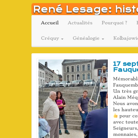
Aller
René Lesage: hist
au
contenu
Accueil
Actualités
Pourquoi ?
Créquy
Généalogie
Kolbajowi
17 sep
Fauqu
Mémorable 
Fauquembe
Un très gr
Alain Méq
Nous avon
les hauteu
pour co
avec toute
Seigneurs,
monnaies, 