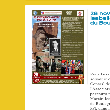
28 nov
Isabel
du Bou
René Lesa
souvenir d
Conseil de
l’Associat
parcours r
Martin-les
de Boulog
FFI, dans 