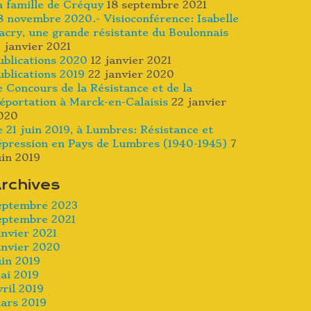
a famille de Créquy
18 septembre 2021
8 novembre 2020.- Visioconférence: Isabelle
acry, une grande résistante du Boulonnais
2 janvier 2021
ublications 2020
12 janvier 2021
ublications 2019
22 janvier 2020
e Concours de la Résistance et de la
éportation à Marck-en-Calaisis
22 janvier
020
e 21 juin 2019, à Lumbres: Résistance et
épression en Pays de Lumbres (1940-1945)
7
uin 2019
rchives
eptembre 2023
eptembre 2021
anvier 2021
anvier 2020
uin 2019
ai 2019
vril 2019
ars 2019