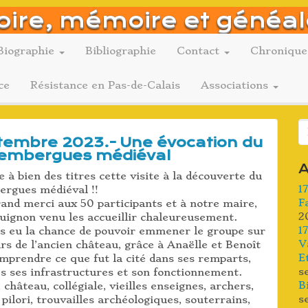
oire, mémoire et généal
Biographie
Bibliographie
Contact
Chronique
ce
Résistance en Pas-de-Calais
Associations
R
tembre 2023.- Une évocation du
embergues médiéval
A
à bien des titres cette visite à la découverte du
1
rgues médiéval !!
F
and merci aux 50 participants et à notre maire,
2
uignon venu les accueillir chaleureusement.
1
s eu la chance de pouvoir emmener le groupe sur
V
rs de l’ancien château, grâce à Anaëlle et Benoît
E
mprendre ce que fut la cité dans ses remparts,
s
s ses infrastructures et son fonctionnement.
B
 château, collégiale, vieilles enseignes, archers,
s
pilori, trouvailles archéologiques, souterrains,