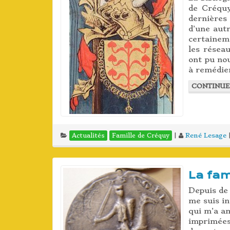
de Créquy
dernières
d’une autr
certainem
les réseau
ont pu no
à remédier
CONTINUE
|
René Lesage
Actualités
Famille de Créquy
La fam
Depuis de 
me suis in
qui m’a a
imprimées 