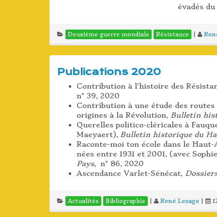
évadés du 
|
Ren
Deuxième guerre mondiale
Résistance
Publications 2020
Contribution à l’histoire des Résista
n° 39, 2020
Contribution à une étude des routes
origines à la Révolution,
Bulletin hi
Querelles politico-cléricales à Fauq
Maeyaert),
Bulletin historique du H
Raconte-moi ton école dans le Haut-A
nées entre 1931 et 2001, (avec Sophie
Pays,
n° 86, 2020
Ascendance Varlet-Sénécat,
Dossier
|
René Lesage
|
1
Actualités
Bibliographie