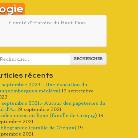
ogie
Comité d’Histoire du Haut-Pays
echercher :
RECHERCHER
rticles récents
7 septembre 2023.- Une évocation du
auquembergues médiéval
19 septembre
023
7 septembre 2021.- Autour des papeteries du
al d’Aa
19 septembre 2021
tudes mises en ligne (famille de Créquy)
19
eptembre 2021
ibliographie (famille de Créquy)
19
eptembre 2021