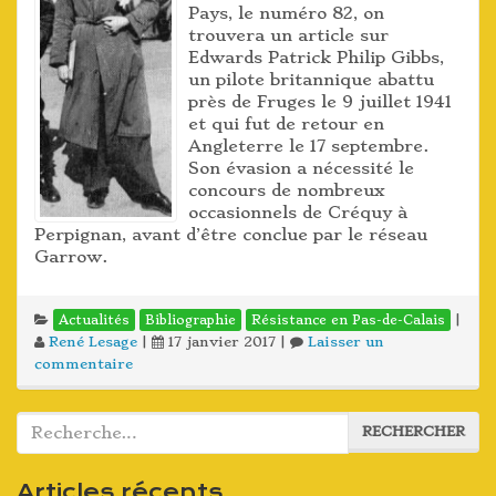
Pays, le numéro 82, on
trouvera un article sur
Edwards Patrick Philip Gibbs,
un pilote britannique abattu
près de Fruges le 9 juillet 1941
et qui fut de retour en
Angleterre le 17 septembre.
Son évasion a nécessité le
concours de nombreux
occasionnels de Créquy à
Perpignan, avant d’être conclue par le réseau
Garrow.
|
Actualités
Bibliographie
Résistance en Pas-de-Calais
René Lesage
|
17 janvier 2017
|
Laisser un
commentaire
Rechercher :
RECHERCHER
Articles récents