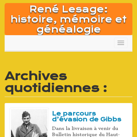
Aller
René Lesage:
au
contenu
histoire, mémoire et
généalogie
Affich
la
naviga
Archives
quotidiennes :
Le parcours
d’évasion de Gibbs
Dans la livraison à venir du
Bulletin historique du Haut-