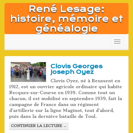
Aller
René Lesage:
au
contenu
histoire, mémoire et
généalogie
Affich
la
naviga
Clovis Georges
Joseph Oyez
Clovis Oyez, né à Beussent en
1912, est un ouvrier agricole ordinaire qui habite
Recques-sur-Course en 1939. Comme tout un
chacun, il est mobilisé en septembre 1939, fait la
campagne de France dans un régiment
d’artillerie sur la ligne Maginot, tout d’abord,
puis dans la dernière bataille de Toul.
CONTINUER LA LECTURE
→