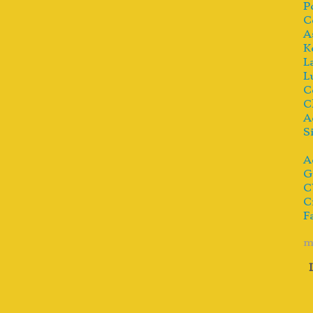
P
C
A
K
L
L
C
C
A
S
A
G
C
C
F
m