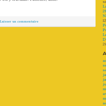
s
L
2
N
1
Laisser un commentaire
P
P
L
D
2
A
a
s
s
j
j
j
m
a
m
a